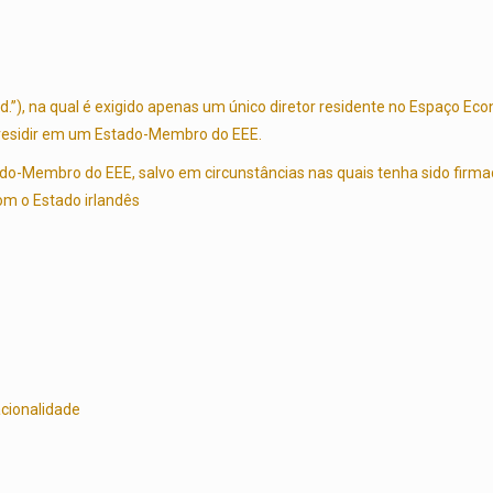
td.”), na qual é exigido apenas um único diretor residente no Espaço E
e residir em um Estado-Membro do EEE.
o-Membro do EEE, salvo em circunstâncias nas quais tenha sido firmad
om o Estado irlandês
acionalidade