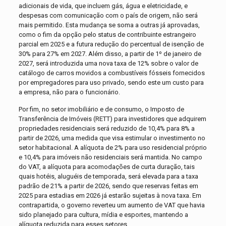
adicionais de vida, que incluem gás, água e eletricidade, e
despesas com comunicação com o país de origem, não será
mais permitido. Esta mudança se soma a outras já aprovadas,
como o fim da opção pelo status de contribuinte estrangeiro
parcial em 2025 e a futura redução do percentual de isenção de
30% para 27% em 2027. Além disso, a partir de 1º de janeiro de
2027, será introduzida uma nova taxa de 12% sobre o valor de
catálogo de carros movidos a combustíveis fósseis fornecidos
por empregadores para uso privado, sendo este um custo para
a empresa, não para o funcionário.
Por fim, no setor imobiliário e de consumo, o Imposto de
Transferência de Imóveis (RETT) para investidores que adquirem
propriedades residenciais será reduzido de 10,4% para 8% a
partir de 2026, uma medida que visa estimular o investimento no
setor habitacional. A alíquota de 2% para uso residencial próprio
e 10,4% para imóveis não residenciais será mantida. No campo
do VAT, a alíquota para acomodações de curta duração, tais
quais hotéis, aluguéis de temporada, será elevada para a taxa
padrão de 21% a partir de 2026, sendo que reservas feitas em
2025 para estadias em 2026 já estarão sujeitas à nova taxa. Em
contrapartida, o governo reverteu um aumento de VAT que havia
sido planejado para cultura, mídia e esportes, mantendo a
alíquota reduzida para esses setores.