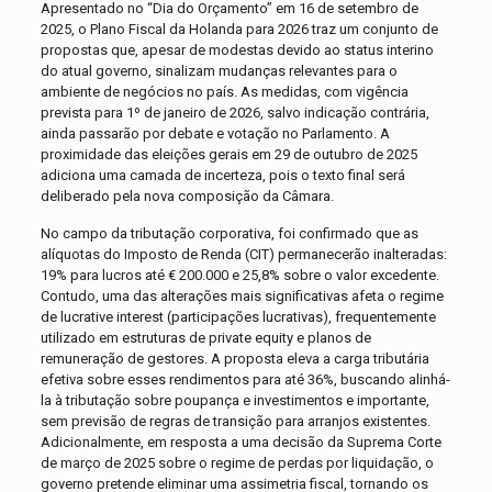
Apresentado no “Dia do Orçamento” em 16 de setembro de
2025, o Plano Fiscal da Holanda para 2026 traz um conjunto de
propostas que, apesar de modestas devido ao status interino
do atual governo, sinalizam mudanças relevantes para o
ambiente de negócios no país. As medidas, com vigência
prevista para 1º de janeiro de 2026, salvo indicação contrária,
ainda passarão por debate e votação no Parlamento. A
proximidade das eleições gerais em 29 de outubro de 2025
adiciona uma camada de incerteza, pois o texto final será
deliberado pela nova composição da Câmara.
No campo da tributação corporativa, foi confirmado que as
alíquotas do Imposto de Renda (CIT) permanecerão inalteradas:
19% para lucros até € 200.000 e 25,8% sobre o valor excedente.
Contudo, uma das alterações mais significativas afeta o regime
de lucrative interest (participações lucrativas), frequentemente
utilizado em estruturas de private equity e planos de
remuneração de gestores. A proposta eleva a carga tributária
efetiva sobre esses rendimentos para até 36%, buscando alinhá-
la à tributação sobre poupança e investimentos e importante,
sem previsão de regras de transição para arranjos existentes.
Adicionalmente, em resposta a uma decisão da Suprema Corte
de março de 2025 sobre o regime de perdas por liquidação, o
governo pretende eliminar uma assimetria fiscal, tornando os