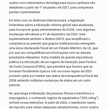
custos com instrumentos de hedge para riscos cambiais não
dedutíveis a partir de 1º de janeiro de 2027, para compensar
perdas orçamentárias.
Em linha com as diretrizes internacionais, a legislação
holandesa sobre a tributação mínima global será atualizada
para incorporar guias administrativas da OCDE, com algumas
mudanças retroativas a 31 de dezembro de 2023. Será
implementada também a diretiva DAC9, que simplificará o
compliance ao permitir que grupos multinacionais entreguem
uma única declaração fiscal em um Estado-Membro da UE, que
por sua vez compartilhará as informações com as demais
jurisdições relevantes. Outra medida de grande importância
prática é a introdução de um regime de transição para Fundos
de Conta Conjunta (FGRs), que permitirá que fundos que se
tornaram fiscalmente opacos sob as novas regras de 2025
possam optar por manter seu status de transparência fiscal até
2028, evitando múltiplas mudanças de status em um curto
período.
No que tange à tributação de pessoas físicas e benefícios a
empregados, o conhecido regime de expatriados (“30% ruling”)
sofrerá novas restrições. A partir de 2026, o reembolso isento
de imposto para certas despesas extraterritoriais, como custos