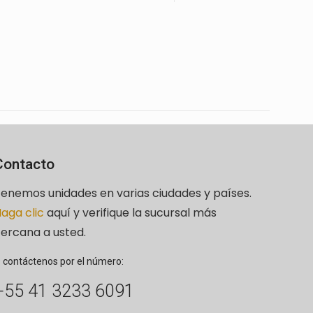
Contacto
enemos unidades en varias ciudades y países.
aga clic
aquí y verifique la sucursal más
ercana a usted.
 contáctenos por el número:
+55 41 3233 6091