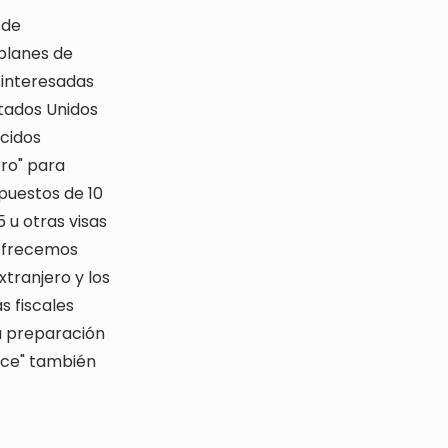
 de
 planes de
 interesadas
stados Unidos
ecidos
Oro" para
puestos de 10
 u otras visas
 ofrecemos
xtranjero y los
s fiscales
La preparación
nce" también